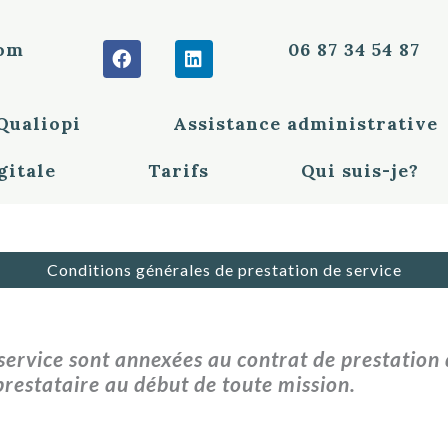
F
L
com
06 87 34 54 87
a
i
c
n
e
k
ualiopi
Assistance administrative
b
e
o
d
o
i
gitale
Tarifs
Qui suis-je?
k
n
Conditions générales de prestation de service
service sont annexées au contrat de prestation d
 prestataire au début de toute mission.