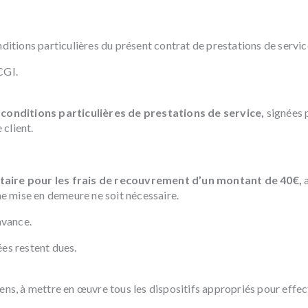
nditions particulières du présent contrat de prestations de servic
CGI.
s
conditions particulières de prestations de service,
signées p
 client.
taire pour les frais de recouvrement d’un montant de 40€,
a
ne mise en demeure ne soit nécessaire.
avance.
ées restent dues.
yens, à mettre en œuvre tous les dispositifs appropriés pour effe